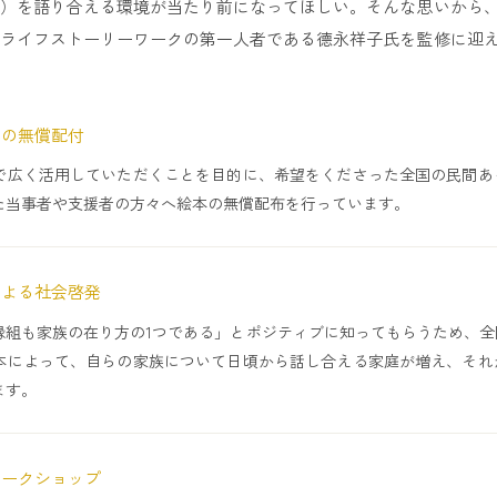
）を語り合える環境が当たり前になってほしい。そんな思いから
ライフストーリーワークの第一人者である德永祥子氏を監修に迎
への無償配付
で広く活用していただくことを目的に、希望をくださった全国の民間あ
た当事者や支援者の方々へ絵本の無償配布を行っています。
による社会啓発
縁組も家族の在り方の1つである」とポジティブに知ってもらうため、全
本によって、自らの家族について日頃から話し合える家庭が増え、それ
ます。
ワークショップ