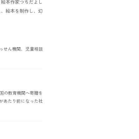
、絵本作家つちだよし
え、絵本を制作し、幻
っせん機関、児童相談
国の教育機関へ寄贈を
があたり前になった社